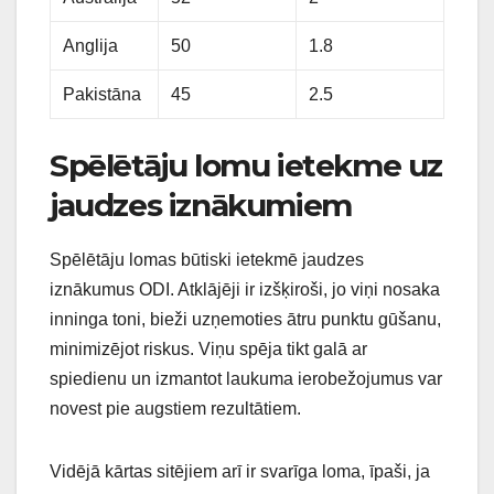
Anglija
50
1.8
Pakistāna
45
2.5
Spēlētāju lomu ietekme uz
jaudzes iznākumiem
Spēlētāju lomas būtiski ietekmē jaudzes
iznākumus ODI. Atklājēji ir izšķiroši, jo viņi nosaka
inninga toni, bieži uzņemoties ātru punktu gūšanu,
minimizējot riskus. Viņu spēja tikt galā ar
spiedienu un izmantot laukuma ierobežojumus var
novest pie augstiem rezultātiem.
Vidējā kārtas sitējiem arī ir svarīga loma, īpaši, ja