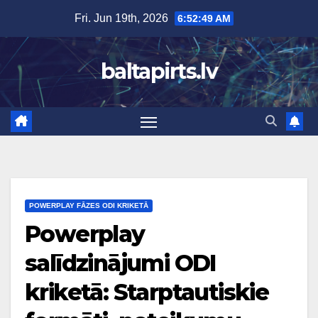
Skip
Fri. Jun 19th, 2026
6:52:49 AM
to
content
baltapirts.lv
POWERPLAY FĀZES ODI KRIKETĀ
Powerplay
salīdzinājumi ODI
kriketā: Starptautiskie