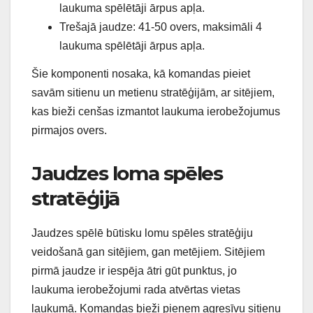
laukuma spēlētāji ārpus apļa.
Trešajā jaudze: 41-50 overs, maksimāli 4
laukuma spēlētāji ārpus apļa.
Šie komponenti nosaka, kā komandas pieiet
savām sitienu un metienu stratēģijām, ar sitējiem,
kas bieži cenšas izmantot laukuma ierobežojumus
pirmajos overs.
Jaudzes loma spēles
stratēģijā
Jaudzes spēlē būtisku lomu spēles stratēģiju
veidošanā gan sitējiem, gan metējiem. Sitējiem
pirmā jaudze ir iespēja ātri gūt punktus, jo
laukuma ierobežojumi rada atvērtas vietas
laukumā. Komandas bieži pieņem agresīvu sitienu