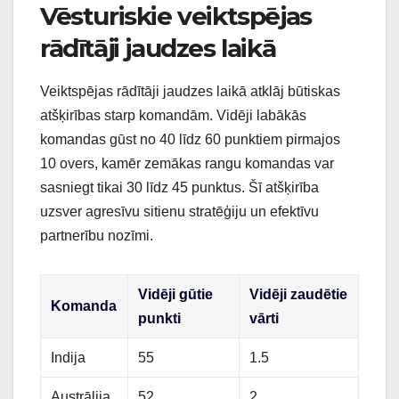
Vēsturiskie veiktspējas
rādītāji jaudzes laikā
Veiktspējas rādītāji jaudzes laikā atklāj būtiskas
atšķirības starp komandām. Vidēji labākās
komandas gūst no 40 līdz 60 punktiem pirmajos
10 overs, kamēr zemākas rangu komandas var
sasniegt tikai 30 līdz 45 punktus. Šī atšķirība
uzsver agresīvu sitienu stratēģiju un efektīvu
partnerību nozīmi.
Vidēji gūtie
Vidēji zaudētie
Komanda
punkti
vārti
Indija
55
1.5
Austrālija
52
2