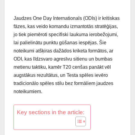
Jaudzes One Day Internationals (ODIs) ir kritiskas
fāzes, kas veido komandu izmantotās stratēģijas,
jo tiek piemēroti specifiski laukuma ierobežojumi,
lai palielinātu punktu gūšanas iespējas. Šie
noteikumi atšķiras dažādos kriketa formātos, ar
ODI, kas līdzsvaro agresīvu sitienu un bumbas
metienu taktiku, kamēr T20 cenšas panākt vēl
augstākus rezultātus, un Testa spēles ievēro
tradicionālo spēles stilu bez formāliem jaudzes
noteikumiem.
Key sections in the article: