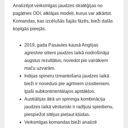
Analizējot veiksmīgas jaudzes stratēģijas no
pagātnes ODI, atklājas modeļi, kurus var atkārtot.
Komandas, kas izcēlušās šajās fāzēs, bieži dalās
kopīgās pieejās.
2019. gada Pasaules kausā Anglijas
agresīvie sitieni jaudzes laikā nodrošināja
augstus rezultātus, novedot pie vairākiem
maču uzvarām.
Indijas spineru izmantošana jaudzes laikā
bieži ir novedusi pie agrīniem izsistieniem,
īpaši subkontinentālajos apstākļos.
Austrālijas ātrā un spininga kombinācija
jaudzes laikā vēsturiski ir radījusi spiedienu,
piespiežot sitējus pieļaut kļūdas.
Veiksmīgas komandas bieži analizē