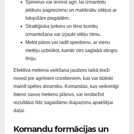
Spinerus var ieviest agri, lai izmantotu
jebkuru pagriezienu un maldinātu sitējus ar
lidojošām piegādēm.
Stratēģiska jorkeru un lēno bumbu
izmantošana var izjaukt sitēju ritmu.
Metot pāros var radīt spiedienu, ar vienu
metēju uzbrūkot, kamēr otrs saglabā stingru
līniju.
Efektīva metiena veikšana jaudzes laikā bieži
noved pie agrīniem izsistieniem, kas var būtiski
mainīt spēles dinamiku. Komandas, kas veiksmīgi
īsteno savus metienu plānus, var ierobežot
rezultātus līdz sagaidāmo diapazonu apakšējai
daļai.
Komandu formācijas un