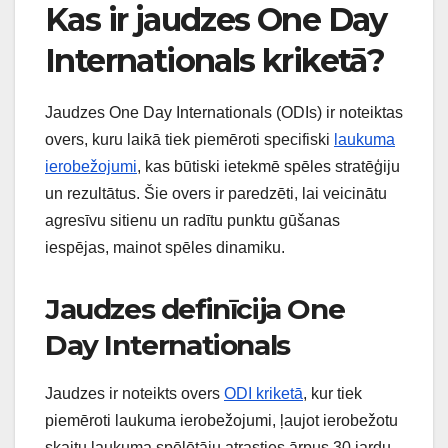
Kas ir jaudzes One Day
Internationals kriketā?
Jaudzes One Day Internationals (ODIs) ir noteiktas
overs, kuru laikā tiek piemēroti specifiski
laukuma
ierobežojumi
, kas būtiski ietekmē spēles stratēģiju
un rezultātus. Šie overs ir paredzēti, lai veicinātu
agresīvu sitienu un radītu punktu gūšanas
iespējas, mainot spēles dinamiku.
Jaudzes definīcija One
Day Internationals
Jaudzes ir noteikts overs
ODI kriketā
, kur tiek
piemēroti laukuma ierobežojumi, ļaujot ierobežotu
skaitu laukuma spēlētāju atrasties ārpus 30 jardu