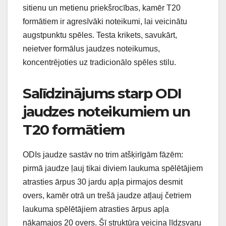
sitienu un metienu priekšrocības, kamēr T20
formātiem ir agresīvāki noteikumi, lai veicinātu
augstpunktu spēles. Testa krikets, savukārt,
neietver formālus jaudzes noteikumus,
koncentrējoties uz tradicionālo spēles stilu.
Salīdzinājums starp ODI
jaudzes noteikumiem un
T20 formātiem
ODIs jaudze sastāv no trim atšķirīgām fāzēm:
pirmā jaudze ļauj tikai diviem laukuma spēlētājiem
atrasties ārpus 30 jardu apļa pirmajos desmit
overs, kamēr otrā un trešā jaudze atļauj četriem
laukuma spēlētājiem atrasties ārpus apļa
nākamajos 20 overs. Šī struktūra veicina līdzsvaru