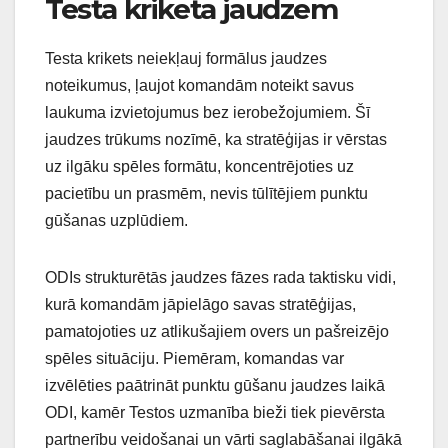
Testa kriketa jaudzem
Testa krikets neiekļauj formālus jaudzes
noteikumus, ļaujot komandām noteikt savus
laukuma izvietojumus bez ierobežojumiem. Šī
jaudzes trūkums nozīmē, ka stratēģijas ir vērstas
uz ilgāku spēles formātu, koncentrējoties uz
pacietību un prasmēm, nevis tūlītējiem punktu
gūšanas uzplūdiem.
ODIs strukturētās jaudzes fāzes rada taktisku vidi,
kurā komandām jāpielāgo savas stratēģijas,
pamatojoties uz atlikušajiem overs un pašreizējo
spēles situāciju. Piemēram, komandas var
izvēlēties paātrināt punktu gūšanu jaudzes laikā
ODI, kamēr Testos uzmanība bieži tiek pievērsta
partnerību veidošanai un vārti saglabāšanai ilgākā