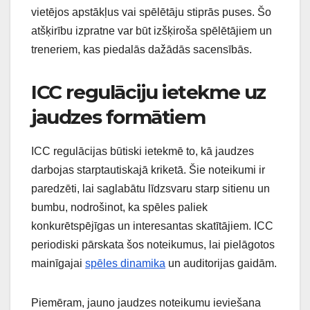
vietējos apstākļus vai spēlētāju stiprās puses. Šo
atšķirību izpratne var būt izšķiroša spēlētājiem un
treneriem, kas piedalās dažādās sacensībās.
ICC regulāciju ietekme uz
jaudzes formātiem
ICC regulācijas būtiski ietekmē to, kā jaudzes
darbojas starptautiskajā kriketā. Šie noteikumi ir
paredzēti, lai saglabātu līdzsvaru starp sitienu un
bumbu, nodrošinot, ka spēles paliek
konkurētspējīgas un interesantas skatītājiem. ICC
periodiski pārskata šos noteikumus, lai pielāgotos
mainīgajai
spēles dinamika
un auditorijas gaidām.
Piemēram, jauno jaudzes noteikumu ieviešana