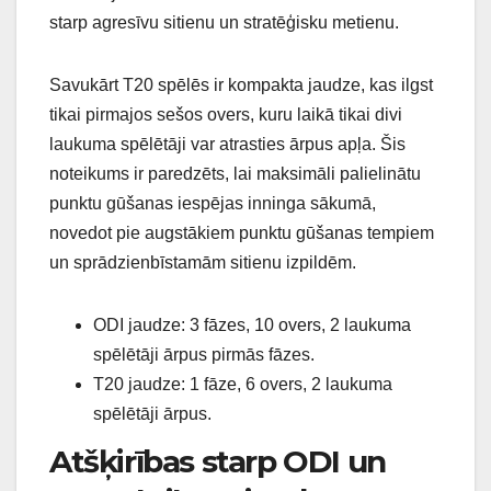
starp agresīvu sitienu un stratēģisku metienu.
Savukārt T20 spēlēs ir kompakta jaudze, kas ilgst
tikai pirmajos sešos overs, kuru laikā tikai divi
laukuma spēlētāji var atrasties ārpus apļa. Šis
noteikums ir paredzēts, lai maksimāli palielinātu
punktu gūšanas iespējas inninga sākumā,
novedot pie augstākiem punktu gūšanas tempiem
un sprādzienbīstamām sitienu izpildēm.
ODI jaudze: 3 fāzes, 10 overs, 2 laukuma
spēlētāji ārpus pirmās fāzes.
T20 jaudze: 1 fāze, 6 overs, 2 laukuma
spēlētāji ārpus.
Atšķirības starp ODI un