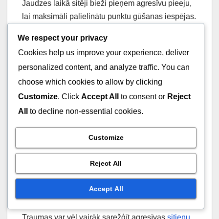
Jaudzes laikā sitēji bieži pieņem agresīvu pieeju,
lai maksimāli palielinātu punktu gūšanas iespējas.
Tomēr šai stratēģijai ir inherentie riski, piemēram,
We respect your privacy
agrīna vārtu zaudēšana, kas var destabilizēt sitēju
Cookies help us improve your experience, deliver
sastāvu. Viens izsitiens var mainīt momentumu,
personalized content, and analyze traffic. You can
novedot pie piesardzīgākas pieejas, kas var kavēt
choose which cookies to allow by clicking
punktu gūšanu.
Customize
. Click
Accept All
to consent or
Reject
Spēlētāji var arī saskarties ar palielinātu spiedienu
All
to decline non-essential cookies.
uz sniegumu, kas var novest pie neapdomīgiem
sitieniem un sliktas lēmumu pieņemšanas. Ir
Customize
būtiski, lai sitēji līdzsvarotu agresiju ar
piesardzību, nodrošinot, ka viņi izmanto laukuma
Reject All
ierobežojumus, vienlaikus saglabājot savus
Accept All
vārtus.
Traumas var vēl vairāk sarežģīt agresīvas
sitienu