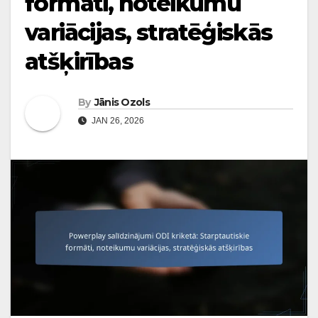
formāti, noteikumu
variācijas, stratēģiskās
atšķirības
By
Jānis Ozols
JAN 26, 2026