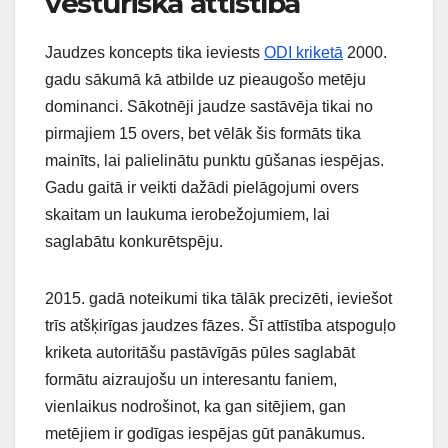
vēsturiskā attīstība
Jaudzes koncepts tika ieviests
ODI kriketā
2000.
gadu sākumā kā atbilde uz pieaugošo metēju
dominanci. Sākotnēji jaudze sastāvēja tikai no
pirmajiem 15 overs, bet vēlāk šis formāts tika
mainīts, lai palielinātu punktu gūšanas iespējas.
Gadu gaitā ir veikti dažādi pielāgojumi overs
skaitam un laukuma ierobežojumiem, lai
saglabātu konkurētspēju.
2015. gadā noteikumi tika tālāk precizēti, ieviešot
trīs atšķirīgas jaudzes fāzes. Šī attīstība atspoguļo
kriketa autoritāšu pastāvīgās pūles saglabāt
formātu aizraujošu un interesantu faniem,
vienlaikus nodrošinot, ka gan sitējiem, gan
metējiem ir godīgas iespējas gūt panākumus.