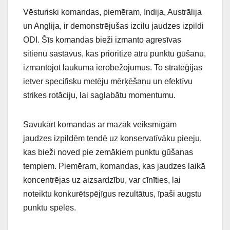
Vēsturiski komandas, piemēram, Indija, Austrālija
un Anglija, ir demonstrējušas izcilu jaudzes izpildi
ODI. Šīs komandas bieži izmanto agresīvas
sitienu sastāvus, kas prioritizē ātru punktu gūšanu,
izmantojot laukuma ierobežojumus. To stratēģijas
ietver specifisku metēju mērķēšanu un efektīvu
strikes rotāciju, lai saglabātu momentumu.
Savukārt komandas ar mazāk veiksmīgām
jaudzes izpildēm tendē uz konservatīvāku pieeju,
kas bieži noved pie zemākiem punktu gūšanas
tempiem. Piemēram, komandas, kas jaudzes laikā
koncentrējas uz aizsardzību, var cīnīties, lai
noteiktu konkurētspējīgus rezultātus, īpaši augstu
punktu spēlēs.