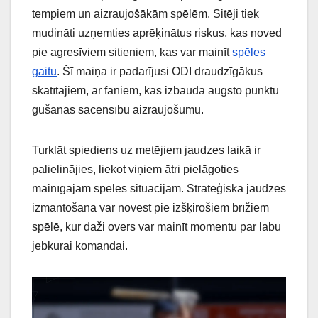
tempiem un aizraujošākām spēlēm. Sitēji tiek
mudināti uzņemties aprēķinātus riskus, kas noved
pie agresīviem sitieniem, kas var mainīt
spēles
gaitu
. Šī maiņa ir padarījusi ODI draudzīgākus
skatītājiem, ar faniem, kas izbauda augsto punktu
gūšanas sacensību aizraujošumu.
Turklāt spiediens uz metējiem jaudzes laikā ir
palielinājies, liekot viņiem ātri pielāgoties
mainīgajām spēles situācijām. Stratēģiska jaudzes
izmantošana var novest pie izšķirošiem brīžiem
spēlē, kur daži overs var mainīt momentu par labu
jebkurai komandai.