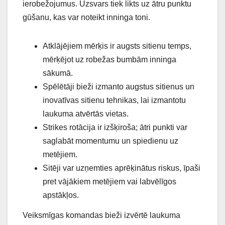
ierobežojumus. Uzsvars tiek likts uz ātru punktu
gūšanu, kas var noteikt inninga toni.
Atklājējiem mērķis ir augsts sitienu temps,
mērķējot uz robežas bumbām inninga
sākumā.
Spēlētāji bieži izmanto augstus sitienus un
inovatīvas sitienu tehnikas, lai izmantotu
laukuma atvērtās vietas.
Strikes rotācija ir izšķiroša; ātri punkti var
saglabāt momentumu un spiedienu uz
metējiem.
Sitēji var uzņemties aprēķinātus riskus, īpaši
pret vājākiem metējiem vai labvēlīgos
apstākļos.
Veiksmīgas komandas bieži izvērtē laukuma