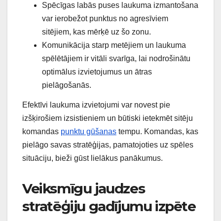
Spēcīgas labās puses laukuma izmantošana
var ierobežot punktus no agresīviem
sitējiem, kas mērķē uz šo zonu.
Komunikācija starp metējiem un laukuma
spēlētājiem ir vitāli svarīga, lai nodrošinātu
optimālus izvietojumus un ātras
pielāgošanās.
Efektīvi laukuma izvietojumi var novest pie
izšķirošiem izsistieniem un būtiski ietekmēt sitēju
komandas
punktu gūšanas
tempu. Komandas, kas
pielāgo savas stratēģijas, pamatojoties uz spēles
situāciju, bieži gūst lielākus panākumus.
Veiksmīgu jaudzes
stratēģiju gadījumu izpēte