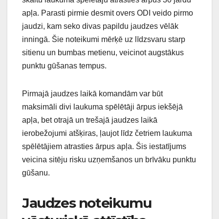
apļa. Parasti pirmie desmit overs ODI veido pirmo
jaudzi, kam seko divas papildu jaudzes vēlāk
inningā. Šie noteikumi mērķē uz līdzsvaru starp
sitienu un bumbas metienu, veicinot augstākus
punktu gūšanas tempus.
Pirmajā jaudzes laikā komandām var būt
maksimāli divi laukuma spēlētāji ārpus iekšējā
apļa, bet otrajā un trešajā jaudzes laikā
ierobežojumi atšķiras, ļaujot līdz četriem laukuma
spēlētājiem atrasties ārpus apļa. Šis iestatījums
veicina sitēju risku uzņemšanos un brīvāku punktu
gūšanu.
Jaudzes noteikumu